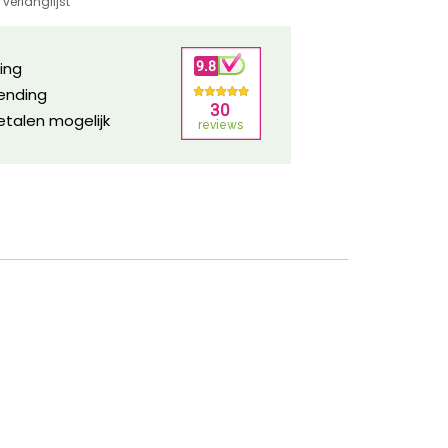
verlanglijst
ring
zending
etalen mogelijk