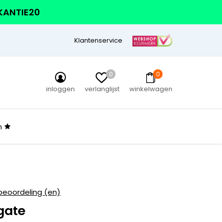
AKANTIE20
Klantenservice
0
0
inloggen
verlanglijst
winkelwagen
n
beoordeling (en)
gate