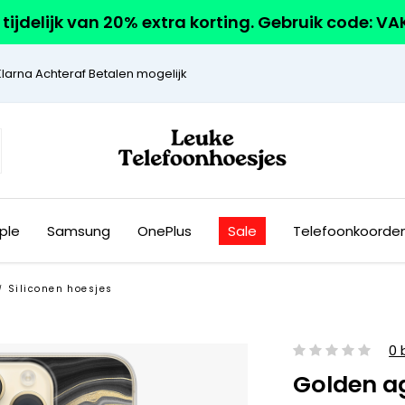
r tijdelijk van 20% extra korting. Gebruik code: V
Klarna Achteraf Betalen mogelijk
ple
Samsung
OnePlus
Sale
Telefoonkoorde
Siliconen hoesjes
/
0 
Golden a