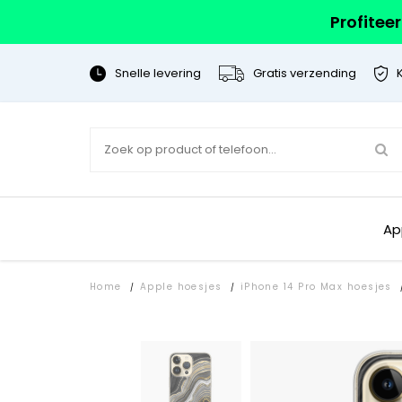
Profitee
Snelle levering
Gratis verzending
Ap
Home
Apple hoesjes
iPhone 14 Pro Max hoesjes
/
/