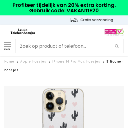
Profiteer tijdelijk van 20% extra korting.
Gebruik code: VAKANTIE20
Gratis verzending
menu
Home
Apple hoesjes
iPhone 14 Pro Max hoesjes
Siliconen
/
/
/
hoesjes