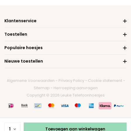
Klantenservice
Toestellen
Populaire hoesjes
Nieuwe toestellen
Algemene Voorwaarden
-
Privacy Policy
-
Cookie statement
-
Sitemap
-
Herroeping aanvragen
Copyright © 2026 Leuke Telefoonhoesjes
1
Toevoegen aan winkelwagen