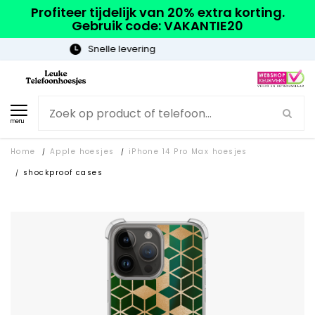
Profiteer tijdelijk van 20% extra korting.
Gebruik code: VAKANTIE20
Gratis verzending
menu
Home
Apple hoesjes
iPhone 14 Pro Max hoesjes
/
/
shockproof cases
/