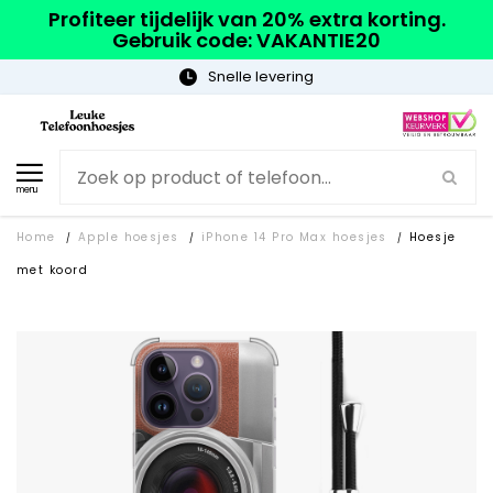
Profiteer tijdelijk van 20% extra korting.
Gebruik code: VAKANTIE20
Gratis verzending
menu
Home
Apple hoesjes
iPhone 14 Pro Max hoesjes
Hoesje
/
/
/
met koord