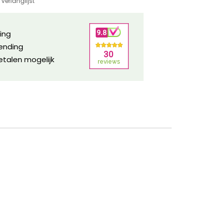
verlanglijst
ring
zending
etalen mogelijk