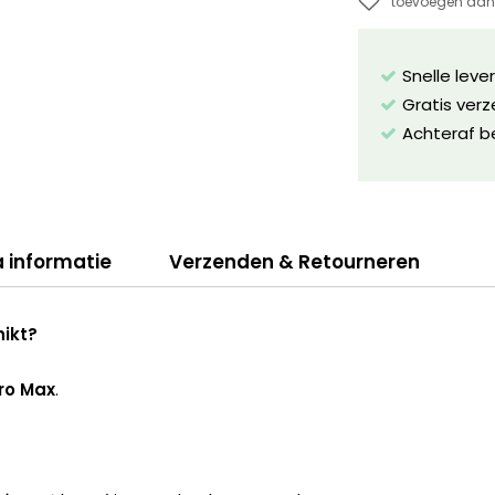
toevoegen aan 
Snelle leve
Gratis ver
Achteraf b
a informatie
Verzenden & Retourneren
hikt?
Pro Max
.