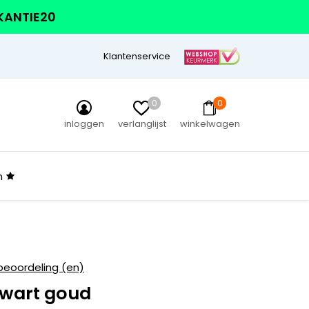
AKANTIE20
Klantenservice
0
0
inloggen
verlanglijst
winkelwagen
n
beoordeling (en)
wart goud