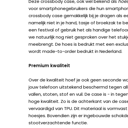
Deze crossbody case, ook wel bekend als
hoes
voor smartphonegebruikers die hun smartphone 
crossbody case gemakkelijk bij je dragen als e
namelijk niet in je hand, tasje of broekzak te 
een festival of gebruik het als handige telefo
we natuurlijk nog niet gesproken over het stu
meebrengt. De hoes is bedrukt met een exclu
wordt made-to-order bedrukt in Nederland.
Premium kwaliteit
Over de kwaliteit hoef je ook geen seconde wa
jouw telefoon uitstekend beschermd tegen all
vallen, stoten, stof en vuil. De case is - in te
hoge kwaliteit. Zo is de achterkant van de c
vervaardigd van TPU. Dit materiaal is vormvast
hoesjes. Bovendien zijn er ingebouwde scho
stootverzachtende functie.