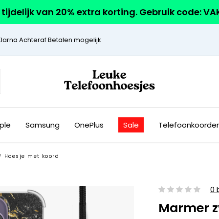
r tijdelijk van 20% extra korting. Gebruik code: V
Klarna Achteraf Betalen mogelijk
ple
Samsung
OnePlus
Sale
Telefoonkoorde
Hoesje met koord
/
0 
Marmer z