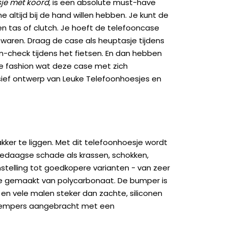
je met koord
, is een absolute must-have
altijd bij de hand willen hebben. Je kunt de
en tas of clutch. Je hoeft de telefooncase
bewaren. Draag de case als heuptasje tijdens
on-check tijdens het fietsen. En dan hebben
kje fashion wat deze case met zich
sief ontwerp van Leuke Telefoonhoesjes en
kker te liggen. Met dit telefoonhoesje wordt
edaagse schade als krassen, schokken,
genstelling tot goedkopere varianten - van zeer
ase gemaakt van polycarbonaat. De bumper is
 en vele malen steker dan zachte, siliconen
kdempers aangebracht met een