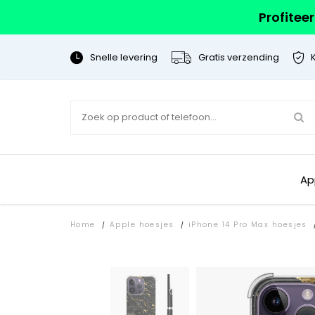
Profitee
Snelle levering
Gratis verzending
Ap
Home
Apple hoesjes
iPhone 14 Pro Max hoesjes
/
/