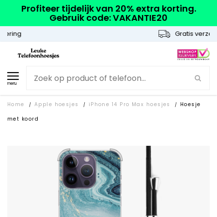
Profiteer tijdelijk van 20% extra korting.
Gebruik code: VAKANTIE20
Gratis verzending
menu
Home
Apple hoesjes
iPhone 14 Pro Max hoesjes
Hoesje
/
/
/
met koord