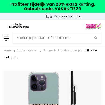
Profiteer tijdelijk van 20% extra korting.
Gebruik code: VAKANTIE20
Gratis verzending
menu
Home
Apple hoesjes
iPhone 14 Pro Max hoesjes
Hoesje
/
/
/
met koord