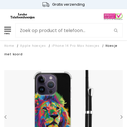
Gratis verzending
menu
Home
Apple hoesjes
iPhone 14 Pro Max hoesjes
Hoesje
/
/
/
met koord