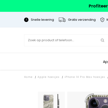
Profitee
Snelle levering
Gratis verzending
Ap
Home
Apple hoesjes
iPhone 14 Pro Max hoesjes
/
/