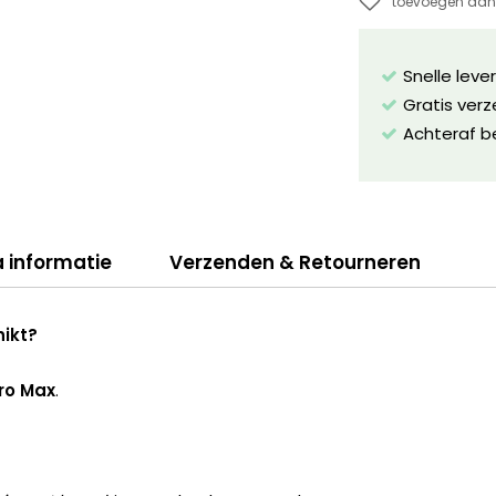
toevoegen aan 
Snelle leve
Gratis ver
Achteraf b
a informatie
Verzenden & Retourneren
hikt?
Pro Max
.