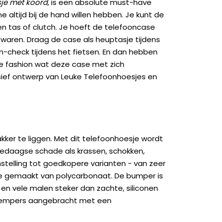
je met koord
, is een absolute must-have
altijd bij de hand willen hebben. Je kunt de
en tas of clutch. Je hoeft de telefooncase
bewaren. Draag de case als heuptasje tijdens
on-check tijdens het fietsen. En dan hebben
kje fashion wat deze case met zich
sief ontwerp van Leuke Telefoonhoesjes en
kker te liggen. Met dit telefoonhoesje wordt
edaagse schade als krassen, schokken,
genstelling tot goedkopere varianten - van zeer
ase gemaakt van polycarbonaat. De bumper is
 en vele malen steker dan zachte, siliconen
kdempers aangebracht met een