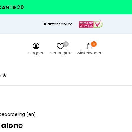
AKANTIE20
Klantenservice
0
0
inloggen
verlanglijst
winkelwagen
n
beoordeling (en)
 alone