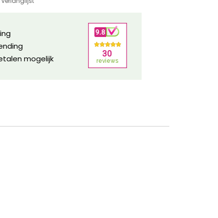
verlanglijst
ring
zending
etalen mogelijk