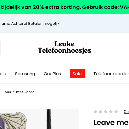
r tijdelijk van 20% extra korting. Gebruik code: V
Klarna Achteraf Betalen mogelijk
ple
Samsung
OnePlus
Sale
Telefoonkoorde
Hoesje met koord
/
0 
Leave me