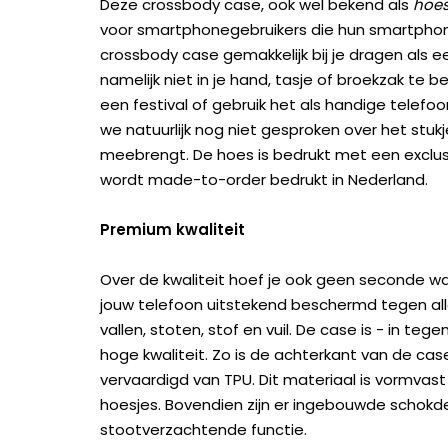
Deze crossbody case, ook wel bekend als
hoes
voor smartphonegebruikers die hun smartphone 
crossbody case gemakkelijk bij je dragen als e
namelijk niet in je hand, tasje of broekzak te 
een festival of gebruik het als handige telefo
we natuurlijk nog niet gesproken over het stu
meebrengt. De hoes is bedrukt met een exclu
wordt made-to-order bedrukt in Nederland.
Premium kwaliteit
Over de kwaliteit hoef je ook geen seconde wa
jouw telefoon uitstekend beschermd tegen all
vallen, stoten, stof en vuil. De case is - in te
hoge kwaliteit. Zo is de achterkant van de c
vervaardigd van TPU. Dit materiaal is vormvast
hoesjes. Bovendien zijn er ingebouwde scho
stootverzachtende functie.