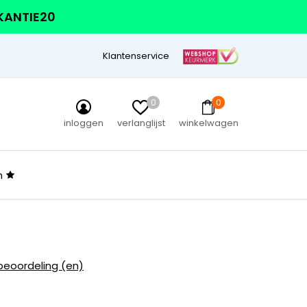
AKANTIE20
Klantenservice
0
0
inloggen
verlanglijst
winkelwagen
n
beoordeling (en)