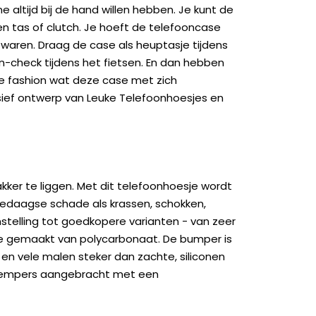
altijd bij de hand willen hebben. Je kunt de
en tas of clutch. Je hoeft de telefooncase
bewaren. Draag de case als heuptasje tijdens
on-check tijdens het fietsen. En dan hebben
kje fashion wat deze case met zich
sief ontwerp van Leuke Telefoonhoesjes en
kker te liggen. Met dit telefoonhoesje wordt
edaagse schade als krassen, schokken,
genstelling tot goedkopere varianten - van zeer
ase gemaakt van polycarbonaat. De bumper is
 en vele malen steker dan zachte, siliconen
kdempers aangebracht met een