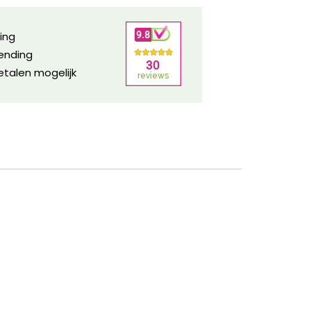
ring
zending
etalen mogelijk