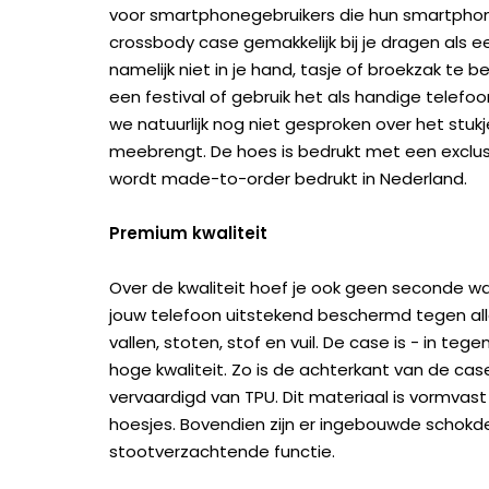
voor smartphonegebruikers die hun smartphone 
crossbody case gemakkelijk bij je dragen als e
namelijk niet in je hand, tasje of broekzak te 
een festival of gebruik het als handige telefo
we natuurlijk nog niet gesproken over het stu
meebrengt. De hoes is bedrukt met een exclu
wordt made-to-order bedrukt in Nederland.
Premium kwaliteit
Over de kwaliteit hoef je ook geen seconde wa
jouw telefoon uitstekend beschermd tegen all
vallen, stoten, stof en vuil. De case is - in te
hoge kwaliteit. Zo is de achterkant van de c
vervaardigd van TPU. Dit materiaal is vormvast
hoesjes. Bovendien zijn er ingebouwde scho
stootverzachtende functie.