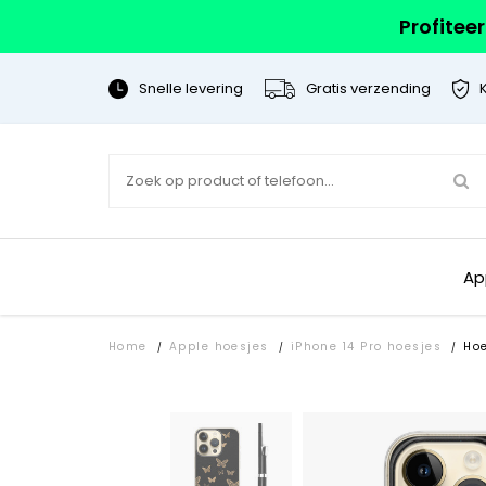
Profitee
Snelle levering
Gratis verzending
Ap
Home
Apple hoesjes
iPhone 14 Pro hoesjes
Ho
/
/
/