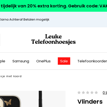
r tijdelijk van 20% extra korting. Gebruik code: V
Klarna Achteraf Betalen mogelijk
ple
Samsung
OnePlus
Sale
Telefoonkoorde
esje met koord
0 
Vlinders