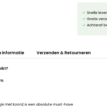
Snelle leve
Gratis ver
Achteraf b
a informatie
Verzenden & Retourneren
hikt?
ro
.
je met koord
, is een absolute must-have