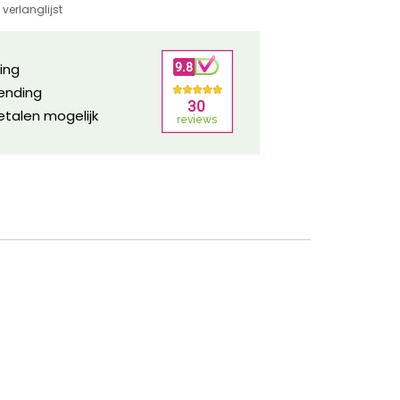
verlanglijst
ring
zending
etalen mogelijk