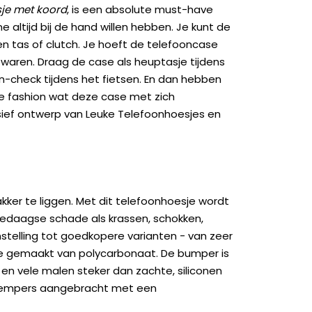
je met koord
, is een absolute must-have
altijd bij de hand willen hebben. Je kunt de
en tas of clutch. Je hoeft de telefooncase
bewaren. Draag de case als heuptasje tijdens
on-check tijdens het fietsen. En dan hebben
kje fashion wat deze case met zich
sief ontwerp van Leuke Telefoonhoesjes en
kker te liggen. Met dit telefoonhoesje wordt
edaagse schade als krassen, schokken,
genstelling tot goedkopere varianten - van zeer
ase gemaakt van polycarbonaat. De bumper is
 en vele malen steker dan zachte, siliconen
kdempers aangebracht met een