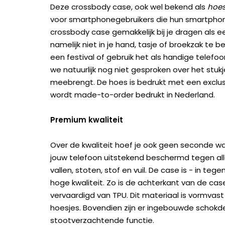
Deze crossbody case, ook wel bekend als
hoes
voor smartphonegebruikers die hun smartphone 
crossbody case gemakkelijk bij je dragen als e
namelijk niet in je hand, tasje of broekzak te 
een festival of gebruik het als handige telefo
we natuurlijk nog niet gesproken over het stu
meebrengt. De hoes is bedrukt met een exclu
wordt made-to-order bedrukt in Nederland.
Premium kwaliteit
Over de kwaliteit hoef je ook geen seconde wa
jouw telefoon uitstekend beschermd tegen all
vallen, stoten, stof en vuil. De case is - in te
hoge kwaliteit. Zo is de achterkant van de c
vervaardigd van TPU. Dit materiaal is vormvast
hoesjes. Bovendien zijn er ingebouwde scho
stootverzachtende functie.