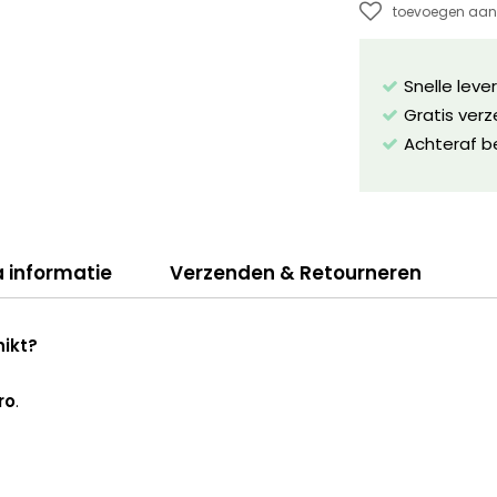
toevoegen aan 
Snelle leve
Gratis ver
Achteraf b
a informatie
Verzenden & Retourneren
hikt?
ro
.