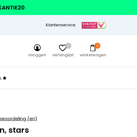
AKANTIE20
Klantenservice
0
0
inloggen
verlanglijst
winkelwagen
n
beoordeling (en)
, stars