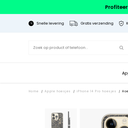
Profitee
Snelle levering
Gratis verzending
Ap
Home
Apple hoesjes
iPhone 14 Pro hoesjes
Ho
/
/
/