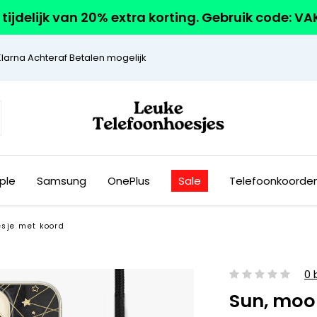
r tijdelijk van 20% extra korting. Gebruik code: V
Klarna Achteraf Betalen mogelijk
ple
Samsung
OnePlus
Sale
Telefoonkoorde
esje met koord
0 
Sun, moon