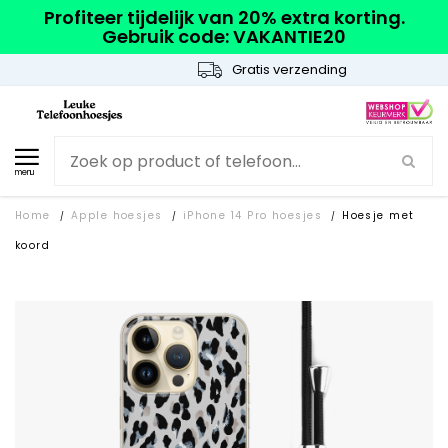
Profiteer tijdelijk van 20% extra korting.
Gebruik code: VAKANTIE20
Gratis verzending
menu
Home
Apple hoesjes
iPhone 14 Pro hoesjes
Hoesje met
/
/
/
koord