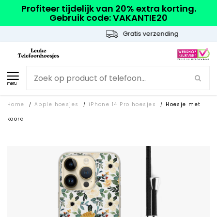
Profiteer tijdelijk van 20% extra korting.
Gebruik code: VAKANTIE20
Gratis verzending
menu
Home
Apple hoesjes
iPhone 14 Pro hoesjes
Hoesje met
/
/
/
koord