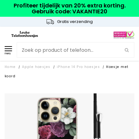
Profiteer tijdelijk van 20% extra korting.
Gebruik code: VAKANTIE20
Gratis verzending
menu
Home
Apple hoesjes
iPhone 14 Pro hoesjes
Hoesje met
/
/
/
koord