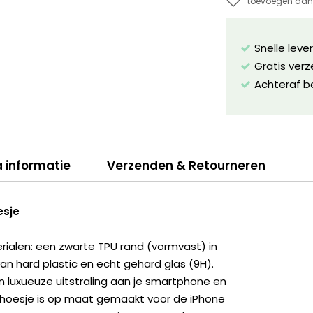
toevoegen aan 
Snelle leve
Gratis ver
Achteraf b
a informatie
Verzenden & Retourneren
esje
erialen: een zwarte TPU rand (vormvast) in
 hard plastic en echt gehard glas (9H).
n luxueuze uitstraling aan je smartphone en
 hoesje is op maat gemaakt voor de iPhone