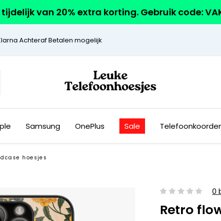
r tijdelijk van 20% extra korting. Gebruik code: V
Klarna Achteraf Betalen mogelijk
ple
Samsung
OnePlus
Sale
Telefoonkoorde
rdcase hoesjes
0 
Retro flo