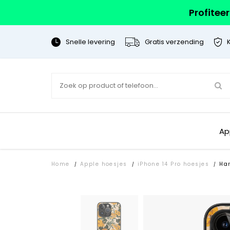
Profitee
Snelle levering
Gratis verzending
Ap
Home
Apple hoesjes
iPhone 14 Pro hoesjes
Ha
/
/
/