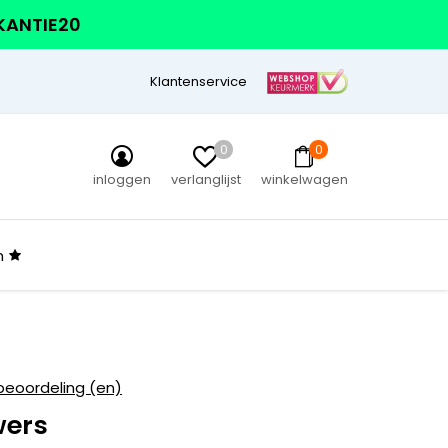
AKANTIE20
Klantenservice
0
0
inloggen
verlanglijst
winkelwagen
n
beoordeling (en)
wers