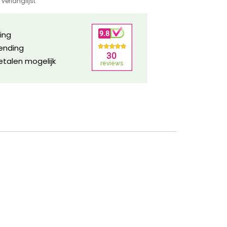
verlanglijst
ring
zending
etalen mogelijk