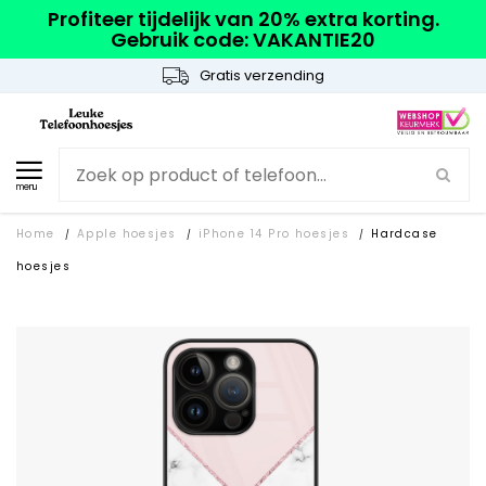
Profiteer tijdelijk van 20% extra korting.
Gebruik code: VAKANTIE20
Gratis verzending
menu
Home
Apple hoesjes
iPhone 14 Pro hoesjes
Hardcase
/
/
/
hoesjes