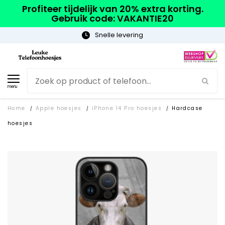
Profiteer tijdelijk van 20% extra korting.
Gebruik code: VAKANTIE20
Gratis verzending
menu
Home
Apple hoesjes
iPhone 14 Pro hoesjes
Hardcase
/
/
/
hoesjes