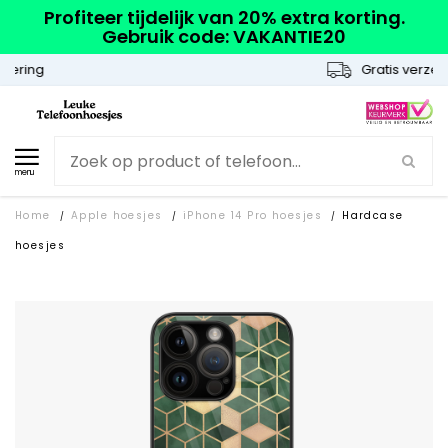
Profiteer tijdelijk van 20% extra korting.
Gebruik code: VAKANTIE20
Gratis verzending
menu
Home
Apple hoesjes
iPhone 14 Pro hoesjes
Hardcase
/
/
/
hoesjes