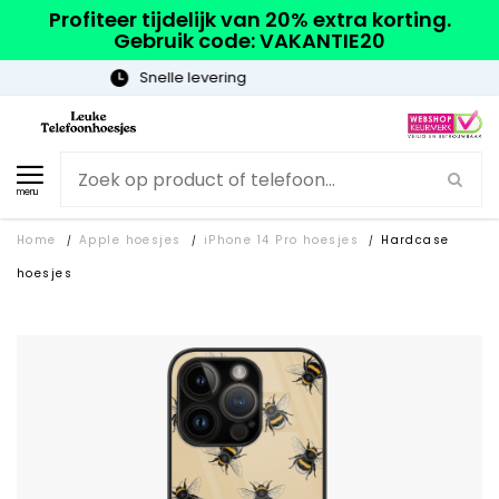
Profiteer tijdelijk van 20% extra korting.
Gebruik code: VAKANTIE20
Gratis verzending
menu
Home
Apple hoesjes
iPhone 14 Pro hoesjes
Hardcase
/
/
/
hoesjes