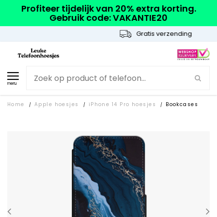
Profiteer tijdelijk van 20% extra korting.
Gebruik code: VAKANTIE20
Gratis verzending
menu
Home
Apple hoesjes
iPhone 14 Pro hoesjes
Bookcases
/
/
/
SOLD