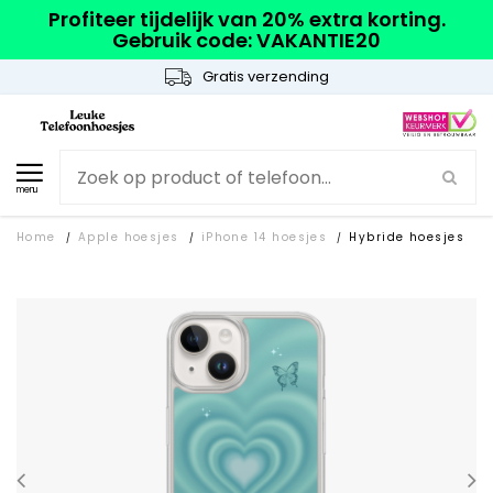
Profiteer tijdelijk van 20% extra korting.
Gebruik code: VAKANTIE20
Gratis verzending
menu
Home
Apple hoesjes
iPhone 14 hoesjes
Hybride hoesjes
/
/
/