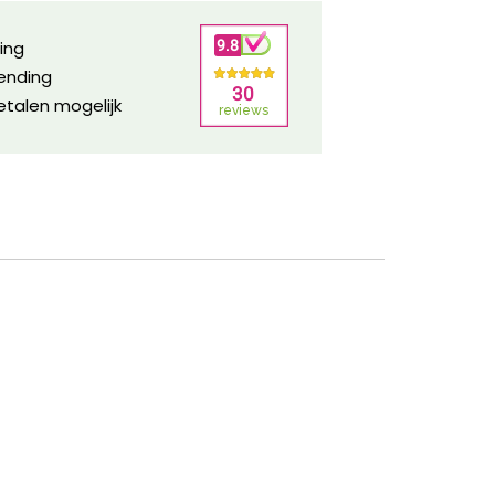
ring
zending
etalen mogelijk