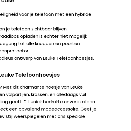
4 case
iligheid voor je telefoon met een hybride
an je telefoon zichtbaar blijven
aadloos opladen is echter niet mogelijk
toegang tot alle knoppen en poorten
eenprotector
modieus ontwerp van Leuke Telefoonhoesjes.
Leuke Telefoonhoesjes
uden? Met dit charmante hoesje van Leuke
valpartijen, krassen, en alledaags vuil
aling geeft. Dit uniek bedrukte cover is alleen
irect een opvallend modeaccessoire. Geef je
uw stijl weerspiegelen met ons speciale