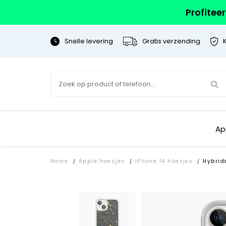
Profitee
Snelle levering
Gratis verzending
Ap
Home
Apple hoesjes
iPhone 14 hoesjes
Hybrid
/
/
/