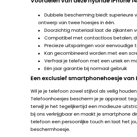
Voordelen van deze hybride iPhone 1
Dubbele bescherming biedt superieure ve
ontwerp van twee hoesjes in één.
Doorzichtig materiaal laat de zijkanten v
Compatibel met contactloos betalen; dr
Precieze uitsparingen voor eenvoudige 
Kan gecombineerd worden met een scr
Verfraai je telefoon met een uniek en 
Eén jaar garantie bij normaal gebruik
Een exclusief smartphonehoesje van 
Wil je je telefoon zowel stijlvol als veilig ho
Telefoonhoesjes bescherm je je apparaat tegen 
terwijl je het tegelijkertijd een modieuze uitstr
bij ons verkrijgbaar en maakt je smartphone d
telefoon een persoonlijke touch en laat het jo
beschermhoesje.