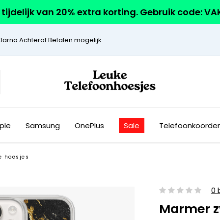
r tijdelijk van 20% extra korting. Gebruik code: V
Klarna Achteraf Betalen mogelijk
ple
Samsung
OnePlus
Sale
Telefoonkoorde
e hoesjes
0 
Marmer z