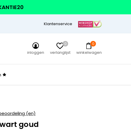
AKANTIE20
Klantenservice
0
0
inloggen
verlanglijst
winkelwagen
n
beoordeling (en)
wart goud