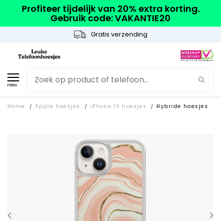
Profiteer tijdelijk van 20% extra korting.
Gebruik code: VAKANTIE20
Gratis verzending
menu
Home
Apple hoesjes
iPhone 14 hoesjes
Hybride hoesjes
/
/
/