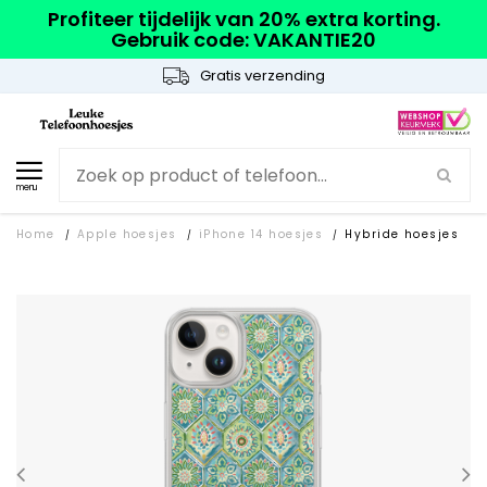
Profiteer tijdelijk van 20% extra korting.
Gebruik code: VAKANTIE20
Gratis verzending
menu
Home
Apple hoesjes
iPhone 14 hoesjes
Hybride hoesjes
/
/
/