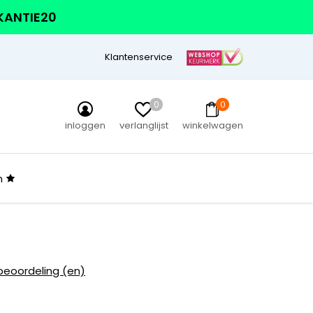
AKANTIE20
Klantenservice
0
0
inloggen
verlanglijst
winkelwagen
n
beoordeling (en)