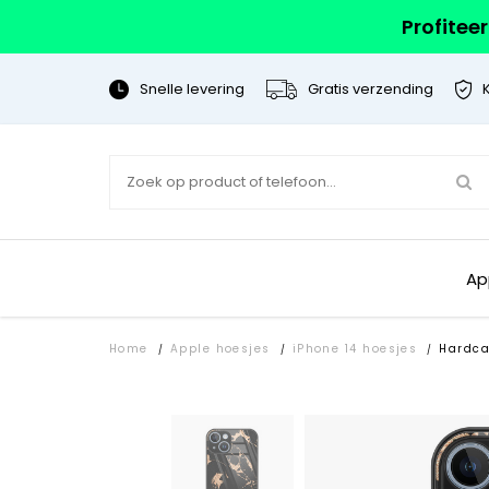
Profitee
Snelle levering
Gratis verzending
Ap
Home
Apple hoesjes
iPhone 14 hoesjes
Hardca
/
/
/