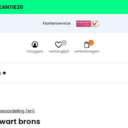
AKANTIE20
Klantenservice
0
0
inloggen
verlanglijst
winkelwagen
n
beoordeling (en)
wart brons