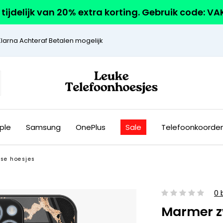
r tijdelijk van 20% extra korting. Gebruik code: V
Klarna Achteraf Betalen mogelijk
ple
Samsung
OnePlus
Sale
Telefoonkoorde
se hoesjes
0 
Marmer z