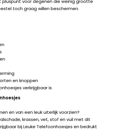
 pluspunt voor degenen die weinig grootte
oestel toch graag willen beschermen.
en
s
gen
herming
poorten en knoppen
onhoesjes verkrijgbaar is
onhoesjes
en en van een leuk uiterlijk voorzien?
schade, krassen, vet, stof en vuil met dit
krijgbaar bij Leuke Telefoonhoesjes en bedrukt