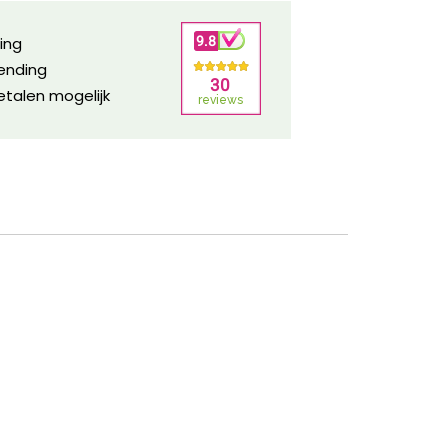
ring
zending
etalen mogelijk