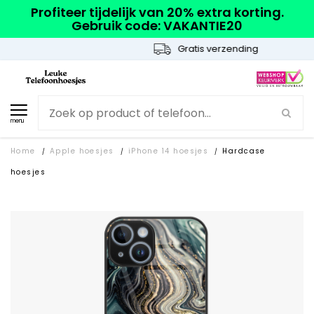
Profiteer tijdelijk van 20% extra korting.
Gebruik code: VAKANTIE20
Gratis verzending
menu
Home
Apple hoesjes
iPhone 14 hoesjes
Hardcase
/
/
/
hoesjes