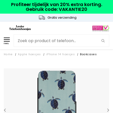
Profiteer tijdelijk van 20% extra korting.
Gebruik code: VAKANTIE20
Gratis verzending
menu
Home
Apple hoesjes
iPhone 14 hoesjes
Bookcases
/
/
/