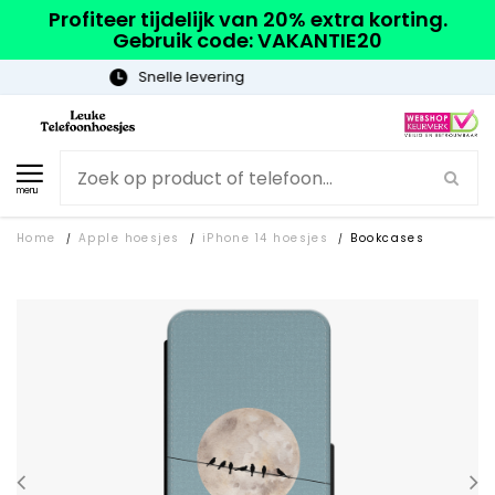
Profiteer tijdelijk van 20% extra korting.
Gebruik code: VAKANTIE20
Gratis verzending
menu
Home
Apple hoesjes
iPhone 14 hoesjes
Bookcases
/
/
/