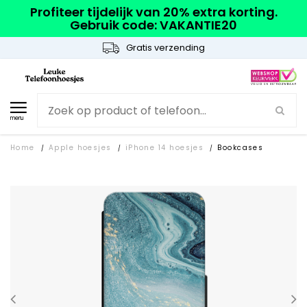
Profiteer tijdelijk van 20% extra korting.
Gebruik code: VAKANTIE20
Gratis verzending
menu
Home
Apple hoesjes
iPhone 14 hoesjes
Bookcases
/
/
/