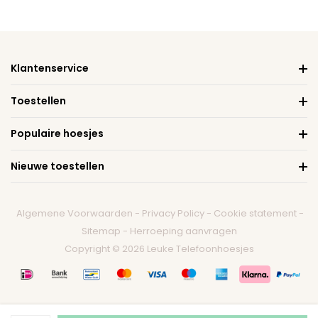
Klantenservice
Toestellen
Populaire hoesjes
Nieuwe toestellen
Algemene Voorwaarden
-
Privacy Policy
-
Cookie statement
-
Sitemap
-
Herroeping aanvragen
Copyright © 2026 Leuke Telefoonhoesjes