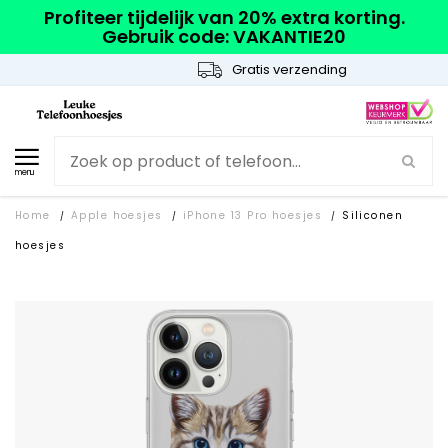
Profiteer tijdelijk van 20% extra korting.
Gebruik code: VAKANTIE20
Gratis verzending
menu
Home
Apple hoesjes
iPhone 13 Pro hoesjes
Siliconen
/
/
/
hoesjes