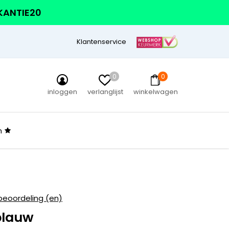
AKANTIE20
Klantenservice
0
0
inloggen
verlanglijst
winkelwagen
n
beoordeling (en)
blauw