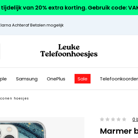
r tijdelijk van 20% extra korting. Gebruik code: V
Klarna Achteraf Betalen mogelijk
ple
Samsung
OnePlus
Sale
Telefoonkoorde
iconen hoesjes
0 
Marmer 