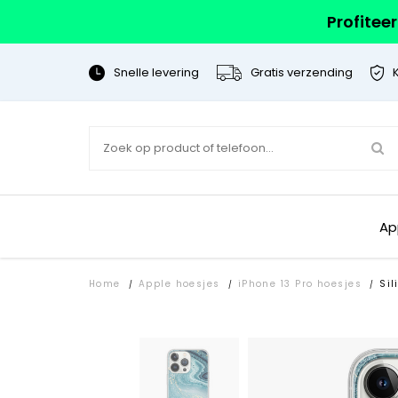
Profitee
Snelle levering
Gratis verzending
Ap
Home
Apple hoesjes
iPhone 13 Pro hoesjes
Sil
/
/
/