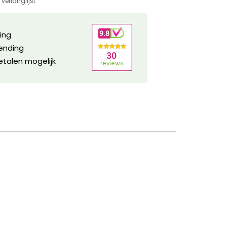
verlanglijst
ring
zending
etalen mogelijk