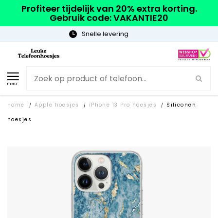
Profiteer tijdelijk van 20% extra korting.
Gebruik code: VAKANTIE20
Gratis verzending
menu
Home
Apple hoesjes
iPhone 13 Pro hoesjes
Siliconen
/
/
/
hoesjes