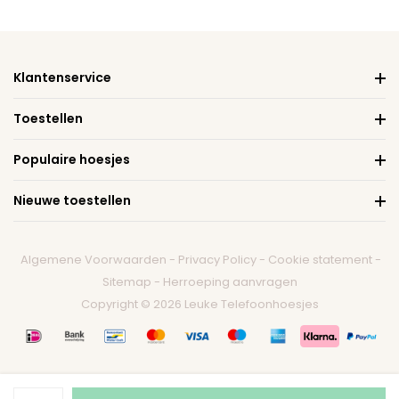
Klantenservice
Toestellen
Populaire hoesjes
Nieuwe toestellen
Algemene Voorwaarden
-
Privacy Policy
-
Cookie statement
-
Sitemap
-
Herroeping aanvragen
Copyright © 2026 Leuke Telefoonhoesjes