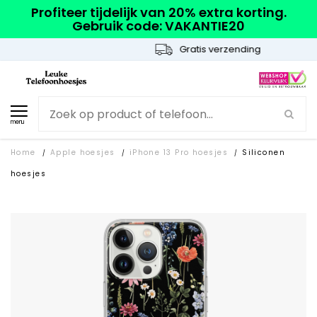
Profiteer tijdelijk van 20% extra korting.
Gebruik code: VAKANTIE20
Gratis verzending
menu
Home
Apple hoesjes
iPhone 13 Pro hoesjes
Siliconen
/
/
/
hoesjes
SOLD