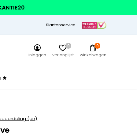
AKANTIE20
Klantenservice
0
0
inloggen
verlanglijst
winkelwagen
n
beoordeling (en)
ove