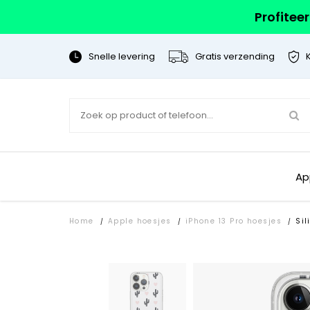
Profitee
Snelle levering
Gratis verzending
Ap
Home
Apple hoesjes
iPhone 13 Pro hoesjes
Sil
/
/
/