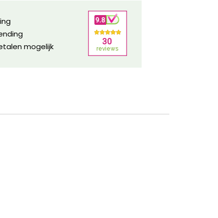
ring
zending
etalen mogelijk