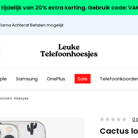
r tijdelijk van 20% extra korting. Gebruik code: V
Klarna Achteraf Betalen mogelijk
ple
Samsung
OnePlus
Sale
Telefoonkoorde
iconen hoesjes
0 
Cactus l