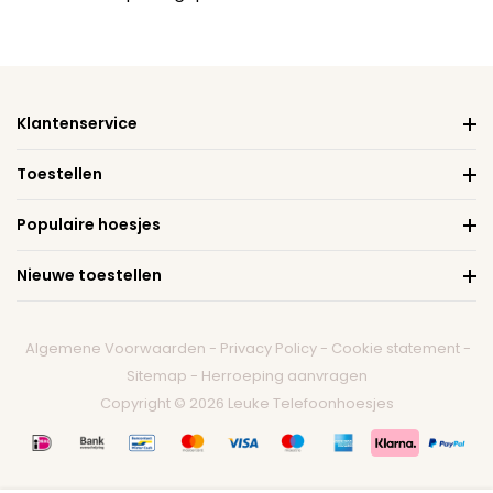
Klantenservice
Toestellen
Populaire hoesjes
Nieuwe toestellen
Algemene Voorwaarden
-
Privacy Policy
-
Cookie statement
-
Sitemap
-
Herroeping aanvragen
Copyright © 2026 Leuke Telefoonhoesjes