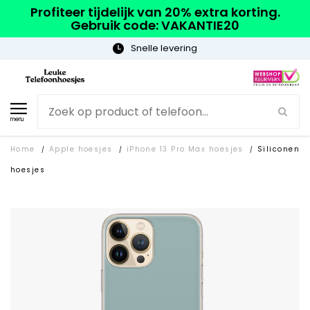
Profiteer tijdelijk van 20% extra korting.
Gebruik code: VAKANTIE20
Gratis verzending
menu
Home
Apple hoesjes
iPhone 13 Pro Max hoesjes
Siliconen
/
/
/
hoesjes