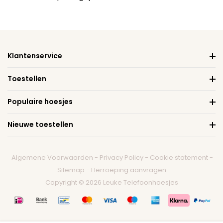
Klantenservice
Toestellen
Populaire hoesjes
Nieuwe toestellen
Algemene Voorwaarden
-
Privacy Policy
-
Cookie statement
-
Sitemap
-
Herroeping aanvragen
Copyright © 2026 Leuke Telefoonhoesjes