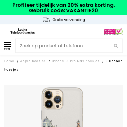
Profiteer tijdelijk van 20% extra korting.
Gebruik code: VAKANTIE20
Gratis verzending
menu
Home
Apple hoesjes
iPhone 13 Pro Max hoesjes
Siliconen
/
/
/
hoesjes