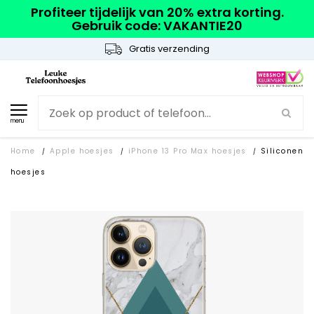
Profiteer tijdelijk van 20% extra korting.
Gebruik code: VAKANTIE20
Gratis verzending
menu
Home
Apple hoesjes
iPhone 13 Pro Max hoesjes
Siliconen
/
/
/
hoesjes