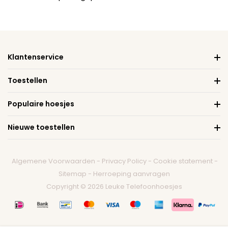
Klantenservice
Toestellen
Populaire hoesjes
Nieuwe toestellen
Algemene Voorwaarden
-
Privacy Policy
-
Cookie statement
-
Sitemap
-
Herroeping aanvragen
Copyright © 2026 Leuke Telefoonhoesjes