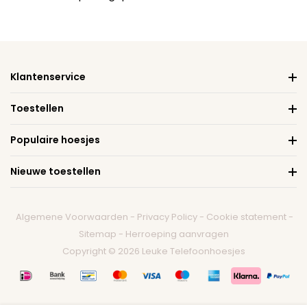
Klantenservice
Toestellen
Populaire hoesjes
Nieuwe toestellen
Algemene Voorwaarden
-
Privacy Policy
-
Cookie statement
-
Sitemap
-
Herroeping aanvragen
Copyright © 2026 Leuke Telefoonhoesjes