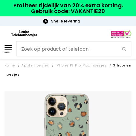
Profiteer tijdelijk van 20% extra korting.
Gebruik code: VAKANTIE20
Gratis verzending
menu
Home
Apple hoesjes
iPhone 13 Pro Max hoesjes
Siliconen
/
/
/
hoesjes