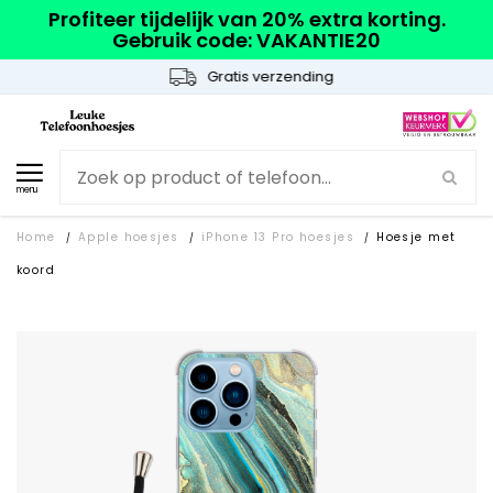
Profiteer tijdelijk van 20% extra korting.
Gebruik code: VAKANTIE20
Gratis verzending
menu
Home
Apple hoesjes
iPhone 13 Pro hoesjes
Hoesje met
/
/
/
koord