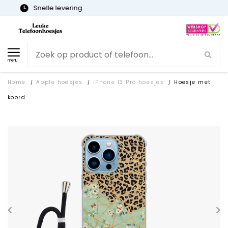
Gratis verzending
menu
Home
Apple hoesjes
iPhone 13 Pro hoesjes
Hoesje met
/
/
/
koord