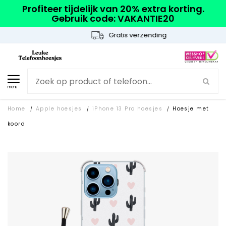
Profiteer tijdelijk van 20% extra korting.
Gebruik code: VAKANTIE20
Gratis verzending
menu
Home
Apple hoesjes
iPhone 13 Pro hoesjes
Hoesje met
/
/
/
koord