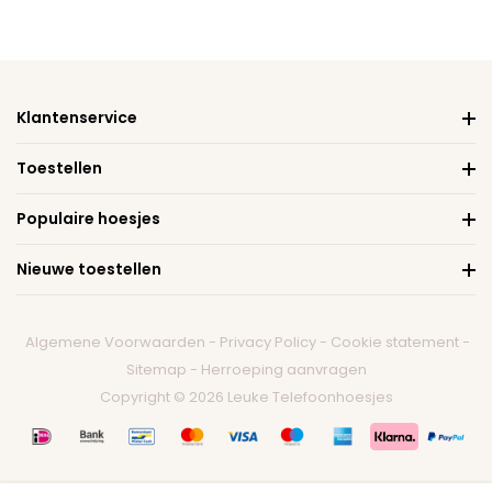
Klantenservice
Toestellen
Populaire hoesjes
Nieuwe toestellen
Algemene Voorwaarden
-
Privacy Policy
-
Cookie statement
-
Sitemap
-
Herroeping aanvragen
Copyright © 2026 Leuke Telefoonhoesjes