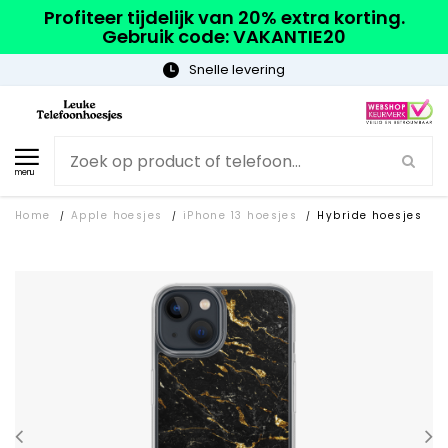
Profiteer tijdelijk van 20% extra korting.
Gebruik code: VAKANTIE20
Snelle levering
menu
Home
Apple hoesjes
iPhone 13 hoesjes
Hybride hoesjes
/
/
/