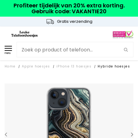
Profiteer tijdelijk van 20% extra korting.
Gebruik code: VAKANTIE20
Gratis verzending
menu
Home
Apple hoesjes
iPhone 13 hoesjes
Hybride hoesjes
/
/
/