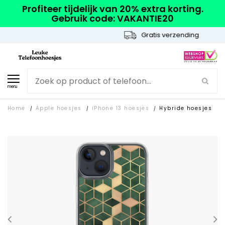
Profiteer tijdelijk van 20% extra korting.
Gebruik code: VAKANTIE20
Gratis verzending
menu
Home
Apple hoesjes
iPhone 13 hoesjes
Hybride hoesjes
/
/
/