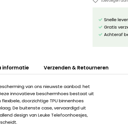
toevoegen aan 
Snelle leve
Gratis ver
Achteraf b
a informatie
Verzenden & Retourneren
escherming van ons nieuwste aanbod: het
 Deze innovatieve beschermhoes bestaat uit
flexibele, doorzichtige TPU binnenhoes
aag. De buitenste case, vervaardigd uit
vallend design van Leuke Telefoonhoesjes,
scheidt.