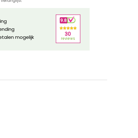
verlanglijst
ring
zending
etalen mogelijk