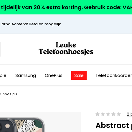
r tijdelijk van 20% extra korting. Gebruik code: V
Klarna Achteraf Betalen mogelijk
ple
Samsung
OnePlus
Sale
Telefoonkoorde
e hoesjes
0 
Abstract 