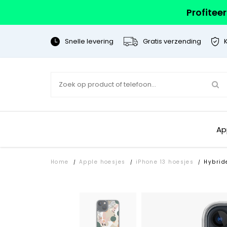
Profitee
Snelle levering
Gratis verzending
Ap
Home
Apple hoesjes
iPhone 13 hoesjes
Hybrid
/
/
/