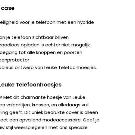
 case
iligheid voor je telefoon met een hybride
an je telefoon zichtbaar blijven
aadloos opladen is echter niet mogelijk
toegang tot alle knoppen en poorten
eenprotector
modieus ontwerp van Leuke Telefoonhoesjes.
Leuke Telefoonhoesjes
uden? Met dit charmante hoesje van Leuke
valpartijen, krassen, en alledaags vuil
aling geeft. Dit uniek bedrukte cover is alleen
irect een opvallend modeaccessoire. Geef je
uw stijl weerspiegelen met ons speciale