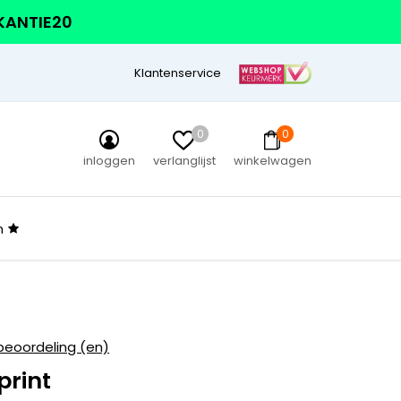
AKANTIE20
Klantenservice
0
0
inloggen
verlanglijst
winkelwagen
n
beoordeling (en)
print