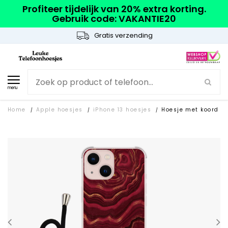
Profiteer tijdelijk van 20% extra korting.
Gebruik code: VAKANTIE20
Gratis verzending
menu
Home
Apple hoesjes
iPhone 13 hoesjes
Hoesje met koord
/
/
/