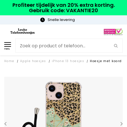
Profiteer tijdelijk van 20% extra korting.
Gebruik code: VAKANTIE20
Gratis verzending
menu
Home
Apple hoesjes
iPhone 13 hoesjes
Hoesje met koord
/
/
/