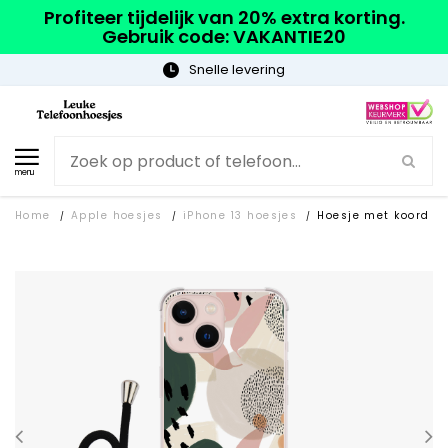
Profiteer tijdelijk van 20% extra korting.
Gebruik code: VAKANTIE20
Gratis verzending
menu
Home
Apple hoesjes
iPhone 13 hoesjes
Hoesje met koord
/
/
/